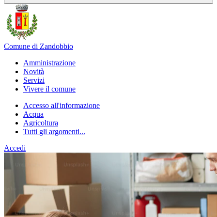
Comune di Zandobbio
Amministrazione
Novità
Servizi
Vivere il comune
Accesso all'informazione
Acqua
Agricoltura
Tutti gli argomenti...
Accedi