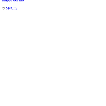
Mappa del sito
©
MyCity