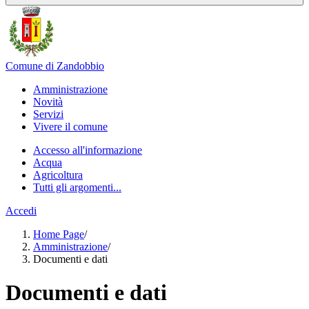
Comune di Zandobbio
Amministrazione
Novità
Servizi
Vivere il comune
Accesso all'informazione
Acqua
Agricoltura
Tutti gli argomenti...
Accedi
Home Page
/
Amministrazione
/
Documenti e dati
Documenti e dati