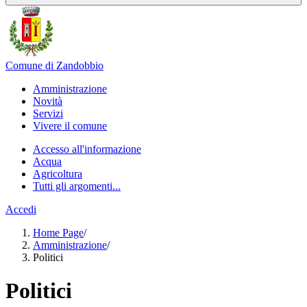
Comune di Zandobbio
Amministrazione
Novità
Servizi
Vivere il comune
Accesso all'informazione
Acqua
Agricoltura
Tutti gli argomenti...
Accedi
Home Page
/
Amministrazione
/
Politici
Politici