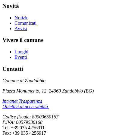
Novità
Notizie
Comunicati
Avvisi
Vivere il comune
Luoghi
Eventi
Contatti
Comune di Zandobbio
Piazza Monumento, 12
24060 Zandobbio (BG)
Intranet Trasparenza
Obiettivi di accessibilità
Codice fiscale: 80003650167
P.IVA: 00579580168
Tel: +39 035 4256911
Fax: +39 035 4256917