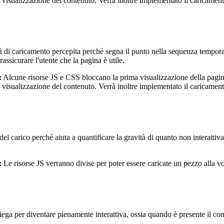
ta visualizzazione del contenuto. Verrà inoltre implementato il caricamen
 di caricamento percepita perché segna il punto nella sequenza temporale
ssicurare l'utente che la pagina è utile.
:
Alcune risorse JS e CSS bloccano la prima visualizzazione della pagina
ta visualizzazione del contenuto. Verrà inoltre implementato il caricamen
 del carico perché aiuta a quantificare la gravità di quanto non interatti
:
Le risorse JS verranno divise per poter essere caricate un pezzo alla vo
a per diventare pienamente interattiva, ossia quando è presente il conte