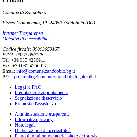
Contatti
Comune di Zandobbio
Piazza Monumento, 12
24060 Zandobbio (BG)
Intranet Trasparenza
Obiettivi di accessibilità
Codice fiscale: 80003650167
P.IVA: 00579580168
Tel: +39 035 4256911
Fax: +39 035 4256917
Email:
info@comune.zandobbio.bg.it
PEC:
protocollo@comunezandobbio.legalmail.it
Leggi le FAQ
Prenotazione appuntamento
Segnalazione disservizio
Richiesta d'assistenza
Amministrazione trasparente
Informativa privacy
Note legali
Dichiarazione di accessibilità
Piano di miglioramento del sito e dei servizi