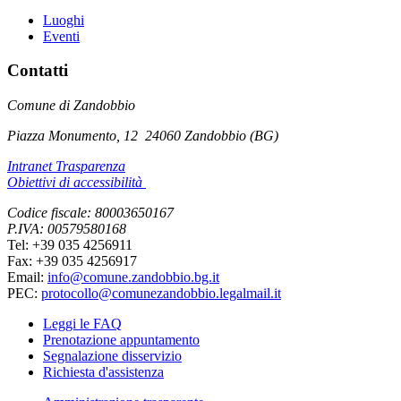
Luoghi
Eventi
Contatti
Comune di Zandobbio
Piazza Monumento, 12
24060 Zandobbio (BG)
Intranet Trasparenza
Obiettivi di accessibilità
Codice fiscale: 80003650167
P.IVA: 00579580168
Tel: +39 035 4256911
Fax: +39 035 4256917
Email:
info@comune.zandobbio.bg.it
PEC:
protocollo@comunezandobbio.legalmail.it
Leggi le FAQ
Prenotazione appuntamento
Segnalazione disservizio
Richiesta d'assistenza