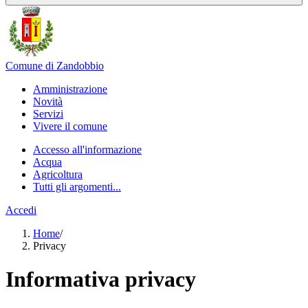
Comune di Zandobbio
Amministrazione
Novità
Servizi
Vivere il comune
Accesso all'informazione
Acqua
Agricoltura
Tutti gli argomenti...
Accedi
Home
/
Privacy
Informativa privacy