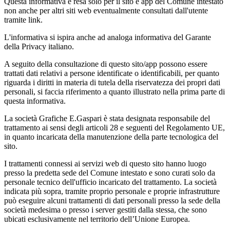
Questa informativa è resa solo per il sito e app del Comune intestato
non anche per altri siti web eventualmente consultati dall'utente
tramite link.
L'informativa si ispira anche ad analoga informativa del Garante
della Privacy italiano.
A seguito della consultazione di questo sito/app possono essere
trattati dati relativi a persone identificate o identificabili, per quanto
riguarda i diritti in materia di tutela della riservatezza dei propri dati
personali, si faccia riferimento a quanto illustrato nella prima parte di
questa informativa.
La società Grafiche E.Gaspari è stata designata responsabile del
trattamento ai sensi degli articoli 28 e seguenti del Regolamento UE,
in quanto incaricata della manutenzione della parte tecnologica del
sito.
I trattamenti connessi ai servizi web di questo sito hanno luogo
presso la predetta sede del Comune intestato e sono curati solo da
personale tecnico dell'ufficio incaricato del trattamento. La società
indicata più sopra, tramite proprio personale e proprie infrastrutture
può eseguire alcuni trattamenti di dati personali presso la sede della
società medesima o presso i server gestiti dalla stessa, che sono
ubicati esclusivamente nel territorio dell’Unione Europea.