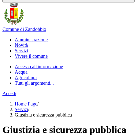
Comune di Zandobbio
Amministrazione
Novità
Servizi
Vivere il comune
Accesso all'informazione
Acqua
Agricoltura
Tutti gli argomenti...
Accedi
Home Page
/
Servizi
/
Giustizia e sicurezza pubblica
Giustizia e sicurezza pubblica