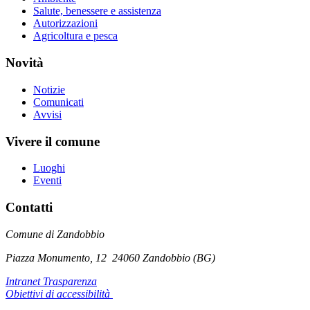
Salute, benessere e assistenza
Autorizzazioni
Agricoltura e pesca
Novità
Notizie
Comunicati
Avvisi
Vivere il comune
Luoghi
Eventi
Contatti
Comune di Zandobbio
Piazza Monumento, 12
24060 Zandobbio (BG)
Intranet Trasparenza
Obiettivi di accessibilità