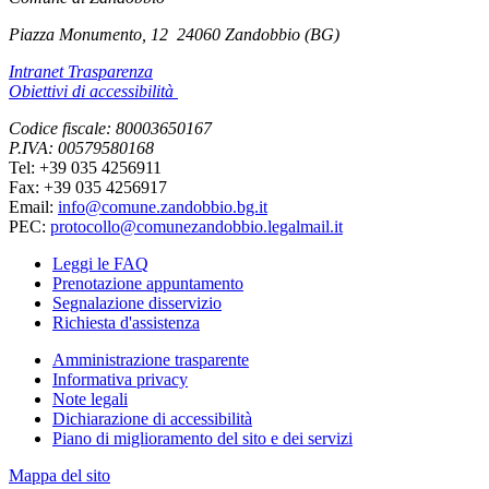
Piazza Monumento, 12
24060 Zandobbio (BG)
Intranet Trasparenza
Obiettivi di accessibilità
Codice fiscale: 80003650167
P.IVA: 00579580168
Tel: +39 035 4256911
Fax: +39 035 4256917
Email:
info@comune.zandobbio.bg.it
PEC:
protocollo@comunezandobbio.legalmail.it
Leggi le FAQ
Prenotazione appuntamento
Segnalazione disservizio
Richiesta d'assistenza
Amministrazione trasparente
Informativa privacy
Note legali
Dichiarazione di accessibilità
Piano di miglioramento del sito e dei servizi
Mappa del sito