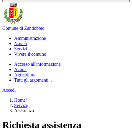
Comune di Zandobbio
Amministrazione
Novità
Servizi
Vivere il comune
Accesso all'informazione
Acqua
Agricoltura
Tutti gli argomenti...
Accedi
Home
/
Servizi
/
Assistenza
Richiesta assistenza