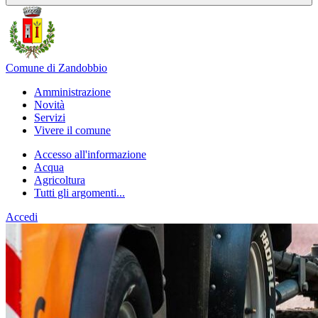
Comune di Zandobbio
Amministrazione
Novità
Servizi
Vivere il comune
Accesso all'informazione
Acqua
Agricoltura
Tutti gli argomenti...
Accedi