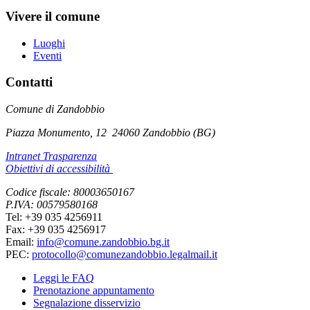
Vivere il comune
Luoghi
Eventi
Contatti
Comune di Zandobbio
Piazza Monumento, 12
24060 Zandobbio (BG)
Intranet Trasparenza
Obiettivi di accessibilità
Codice fiscale: 80003650167
P.IVA: 00579580168
Tel: +39 035 4256911
Fax: +39 035 4256917
Email:
info@comune.zandobbio.bg.it
PEC:
protocollo@comunezandobbio.legalmail.it
Leggi le FAQ
Prenotazione appuntamento
Segnalazione disservizio