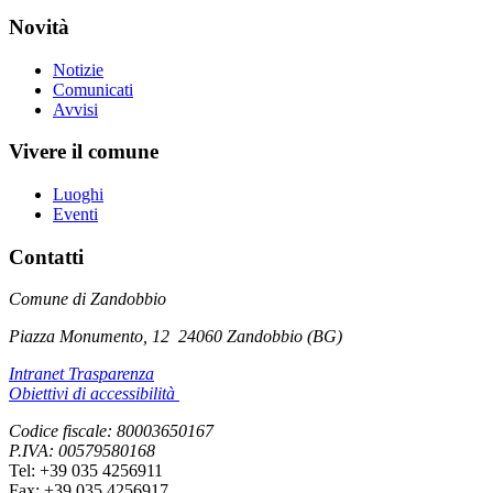
Novità
Notizie
Comunicati
Avvisi
Vivere il comune
Luoghi
Eventi
Contatti
Comune di Zandobbio
Piazza Monumento, 12
24060 Zandobbio (BG)
Intranet Trasparenza
Obiettivi di accessibilità
Codice fiscale: 80003650167
P.IVA: 00579580168
Tel: +39 035 4256911
Fax: +39 035 4256917