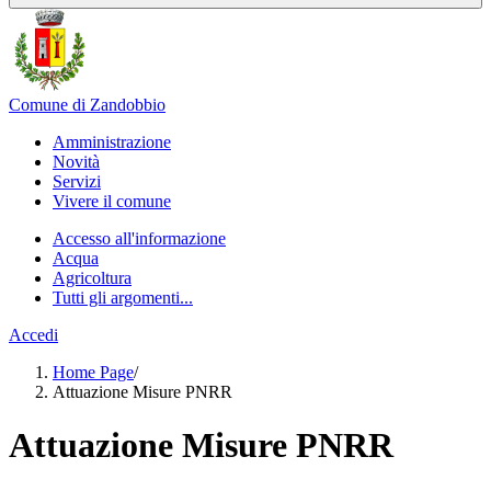
Comune di Zandobbio
Amministrazione
Novità
Servizi
Vivere il comune
Accesso all'informazione
Acqua
Agricoltura
Tutti gli argomenti...
Accedi
Home Page
/
Attuazione Misure PNRR
Attuazione Misure PNRR