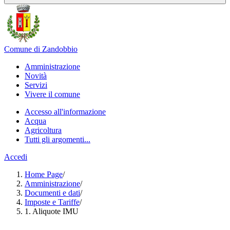
Comune di Zandobbio
Amministrazione
Novità
Servizi
Vivere il comune
Accesso all'informazione
Acqua
Agricoltura
Tutti gli argomenti...
Accedi
Home Page
/
Amministrazione
/
Documenti e dati
/
Imposte e Tariffe
/
1. Aliquote IMU