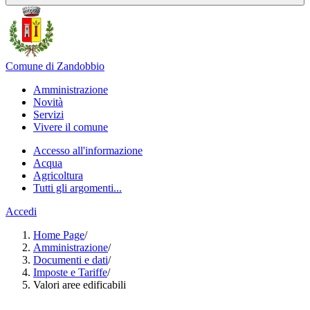
Comune di Zandobbio
Amministrazione
Novità
Servizi
Vivere il comune
Accesso all'informazione
Acqua
Agricoltura
Tutti gli argomenti...
Accedi
Home Page
/
Amministrazione
/
Documenti e dati
/
Imposte e Tariffe
/
Valori aree edificabili