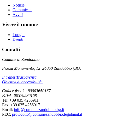
Notizie
Comunicati
Avvisi
Vivere il comune
Luoghi
Eventi
Contatti
Comune di Zandobbio
Piazza Monumento, 12
24060 Zandobbio (BG)
Intranet Trasparenza
Obiettivi di accessibilità
Codice fiscale: 80003650167
P.IVA: 00579580168
Tel: +39 035 4256911
Fax: +39 035 4256917
Email:
info@comune.zandobbio.bg.it
PEC:
protocollo@comunezandobbio.legalmail.it