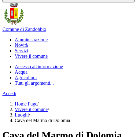
Comune di Zandobbio
Amministrazione
Novità
Servizi
Vivere il comune
Accesso all'informazione
Acqua
Agricoltura
Tutti gli argomenti...
Accedi
Home Page
/
Vivere il comune
/
Luoghi
/
Cava del Marmo di Dolomia
Cava del Marmo di Dolomia