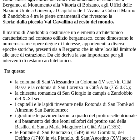
Bergamo, al Monumento alla Vittoria di Bolzano, agli Uffici delle
Nazioni Unite a Ginevra, al Capitolio de L’Avana a Cuba il Marmo
di Zandobbio è tra le pietre ornamentali che rivestono la
Storia:
dalla piccola Val Cavallina al resto del mondo.
Il marmo di Zandobbio costituisce un elemento architettonico
caratteristico nel contesto edilizio bergamasco, come dimostrano le
numerosissime opere degne di interesse, appartenenti a diverse
epoche storiche, presenti sia a Bergamo che in altre località limitrofe
alle aree di estrazione. Da ciò deriva la sua importanza per gli
interventi di restauro architettonico.
Tra queste:
la colonna di Sant’Alessandro in Colonna (IV sec.) in Città
Bassa e la colonna di San Lorenzo in Città Alta (755 d.C.);
la chiesetta romanica di San Giorgio in campis a Zandobbio
del X-XI sec;
i capitelli e le lapidi rinvenute nella Rotonda di San Tomè ad
Almenno San Bartolomeo;
i gradini e le pavimentazioni a quadri del protiro settentrionale
e il basamento dei due leoni stilofori del protiro sud della
Basilica di Santa Maria Maggiore in Città Alta (1353);
le Fontane di San Pancrazio (1549) in via Gombito, del
Delfino (1740) in via Pignolo, di Sant’Agostino (XVI sec.) e