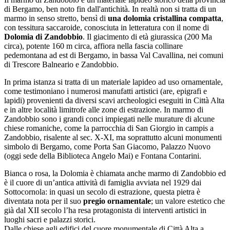
di Bergamo, ben noto fin dall'antichità. In realtà non si tratta di un
marmo in senso stretto, bensì di
una dolomia cristallina compatta
,
con tessitura saccaroide, conosciuta in letteratura con il nome di
Dolomia di Zandobbio
. Il giacimento di età giurassica (200 Ma
circa), potente 160 m circa, affiora nella fascia collinare
pedemontana ad est di Bergamo, in bassa Val Cavallina, nei comuni
di Trescore Balneario e Zandobbio.
In prima istanza si tratta di un materiale lapideo ad uso ornamentale,
come testimoniano i numerosi manufatti artistici (are, epigrafi e
lapidi) provenienti da diversi scavi archeologici eseguiti in Città Alta
e in altre località limitrofe alle zone di estrazione. In marmo di
Zandobbio sono i grandi conci impiegati nelle murature di alcune
chiese romaniche, come la parrocchia di San Giorgio in campis a
Zandobbio, risalente al sec. X-XI, ma soprattutto alcuni monumenti
simbolo di Bergamo, come Porta San Giacomo, Palazzo Nuovo
(oggi sede della Biblioteca Angelo Mai) e Fontana Contarini.
Bianca o rosa, la Dolomia è chiamata anche marmo di Zandobbio ed
è il cuore di un’antica attività di famiglia avviata nel 1929 dai
Sottocornola: in quasi un secolo di estrazione, questa pietra è
diventata nota per il suo
pregio ornamentale
; un valore estetico che
già dal XII secolo l’ha resa protagonista di interventi artistici in
luoghi sacri e palazzi storici.
Dalle chiese agli edifici del cuore monumentale di Città Alta a