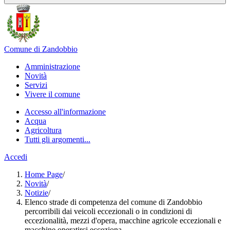
Comune di Zandobbio
Amministrazione
Novità
Servizi
Vivere il comune
Accesso all'informazione
Acqua
Agricoltura
Tutti gli argomenti...
Accedi
Home Page
/
Novità
/
Notizie
/
Elenco strade di competenza del comune di Zandobbio
percorribili dai veicoli eccezionali o in condizioni di
eccezionalità, mezzi d'opera, macchine agricole eccezionali e
macchine operatirci ecceziona