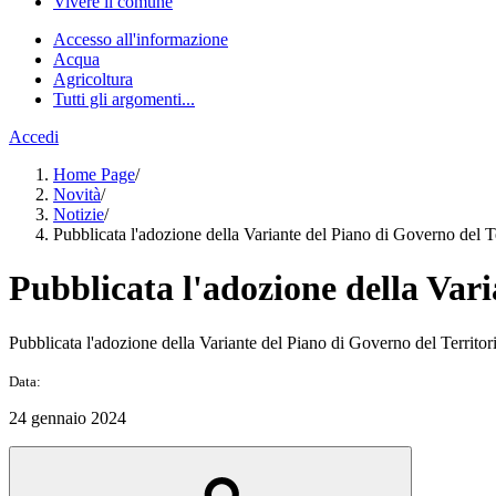
Vivere il comune
Accesso all'informazione
Acqua
Agricoltura
Tutti gli argomenti...
Accedi
Home Page
/
Novità
/
Notizie
/
Pubblicata l'adozione della Variante del Piano di Governo del T
Pubblicata l'adozione della Var
Pubblicata l'adozione della Variante del Piano di Governo del Territo
Data:
24 gennaio 2024