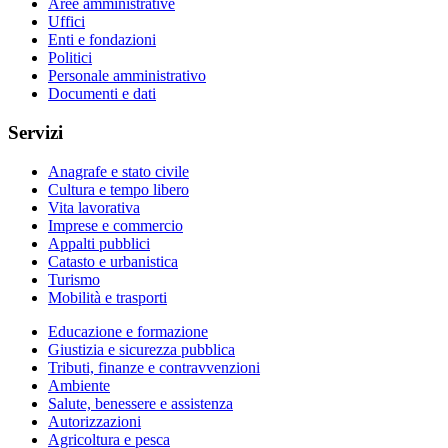
Aree amministrative
Uffici
Enti e fondazioni
Politici
Personale amministrativo
Documenti e dati
Servizi
Anagrafe e stato civile
Cultura e tempo libero
Vita lavorativa
Imprese e commercio
Appalti pubblici
Catasto e urbanistica
Turismo
Mobilità e trasporti
Educazione e formazione
Giustizia e sicurezza pubblica
Tributi, finanze e contravvenzioni
Ambiente
Salute, benessere e assistenza
Autorizzazioni
Agricoltura e pesca