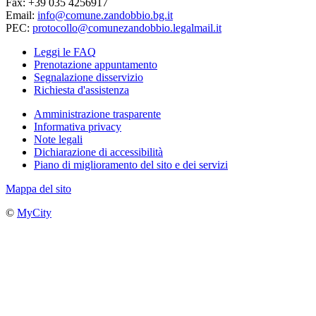
Fax: +39 035 4256917
Email:
info@comune.zandobbio.bg.it
PEC:
protocollo@comunezandobbio.legalmail.it
Leggi le FAQ
Prenotazione appuntamento
Segnalazione disservizio
Richiesta d'assistenza
Amministrazione trasparente
Informativa privacy
Note legali
Dichiarazione di accessibilità
Piano di miglioramento del sito e dei servizi
Mappa del sito
©
MyCity