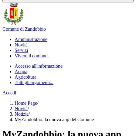
Comune di Zandobbio
Amministrazione
Novità
Servizi
Vivere il comune
Accesso all'informazione
Acqua
Agricoltura
Tutti gli argomenti...
Accedi
Home Page
/
Novità
/
Notizie
/
MyZandobbio: la nuova app del Comune
MyZandobbio: la nuova app