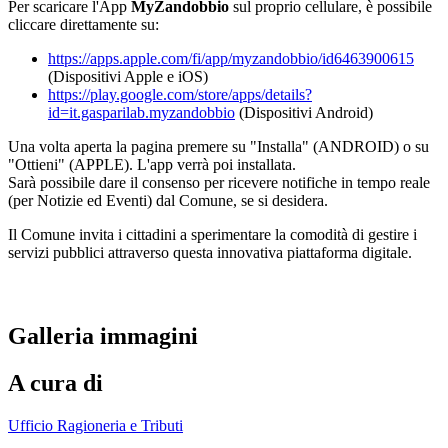
Per scaricare l'App
MyZandobbio
sul proprio cellulare, è possibile
cliccare direttamente su:
https://apps.apple.com/fi/app/myzandobbio/id6463900615
(Dispositivi Apple e iOS)
https://play.google.com/store/apps/details?
id=it.gasparilab.myzandobbio
(Dispositivi Android)
Una volta aperta la pagina premere su "Installa" (ANDROID) o su
"Ottieni" (APPLE). L'app verrà poi installata.
Sarà possibile dare il consenso per ricevere notifiche in tempo reale
(per Notizie ed Eventi) dal Comune, se si desidera.
Il Comune invita i cittadini a sperimentare la comodità di gestire i
servizi pubblici attraverso questa innovativa piattaforma digitale.
Galleria immagini
A cura di
Ufficio Ragioneria e Tributi