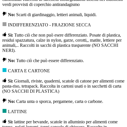
verdi provvisti di coperchio antirandagismo
No:
Scarti di giardinaggio, lettieri animali, liquidi.
INDIFFERENZIATO - FRAZIONE SECCA
Sì:
Tutto ciò che non può esere differenziato. Posate di plastica,
residui spazzatura, calze in nylon, garze, cerotti,, matite, lettiere per
animali,.. Raccolti in sacchi di plastica trasparente (NO SACCHI
NERI).
No:
Tutto ciò che può essere differenziato.
CARTA E CARTONE
Sì:
Giornali, riviste, quaderni, scatole di catone per alimenti come
pasta-riso, tetrapack. Raccolta in cartoni usati o in sacchetti di carta
(NO SACCHI DI PLASTICA)
No:
Carta unta o sporca, pergamene, carta o carbone.
LATTINE
Sì:
lattine per bevande, scatole in alluminio per alimenti come
tonno- pelati-legumi, tappi capsule di chiusura. Raccolte in