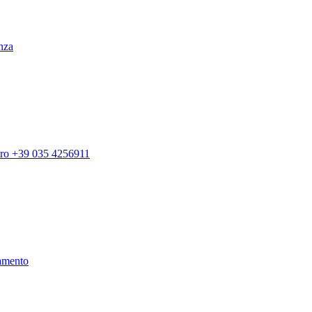
enza
ero +39 035 4256911
amento