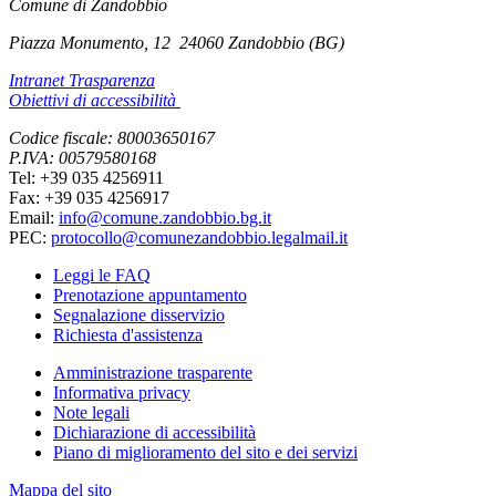
Comune di Zandobbio
Piazza Monumento, 12
24060 Zandobbio (BG)
Intranet Trasparenza
Obiettivi di accessibilità
Codice fiscale: 80003650167
P.IVA: 00579580168
Tel: +39 035 4256911
Fax: +39 035 4256917
Email:
info@comune.zandobbio.bg.it
PEC:
protocollo@comunezandobbio.legalmail.it
Leggi le FAQ
Prenotazione appuntamento
Segnalazione disservizio
Richiesta d'assistenza
Amministrazione trasparente
Informativa privacy
Note legali
Dichiarazione di accessibilità
Piano di miglioramento del sito e dei servizi
Mappa del sito