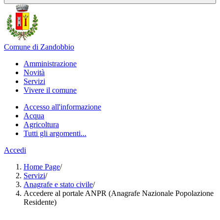
Comune di Zandobbio
Amministrazione
Novità
Servizi
Vivere il comune
Accesso all'informazione
Acqua
Agricoltura
Tutti gli argomenti...
Accedi
Home Page
/
Servizi
/
Anagrafe e stato civile
/
Accedere al portale ANPR (Anagrafe Nazionale Popolazione
Residente)